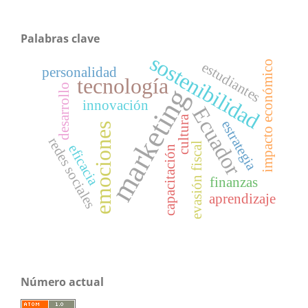
Palabras clave
sostenibilidad
impacto económico
estudiantes
personalidad
tecnología
desarrollo
marketing
innovación
Ecuador
cultura
estrategia
emociones
redes sociales
evasión fiscal
eficacia
capacitación
finanzas
aprendizaje
Número actual