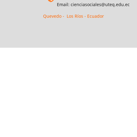
Email: cienciasociales@uteq.edu.ec
Quevedo - Los Ríos - Ecuador