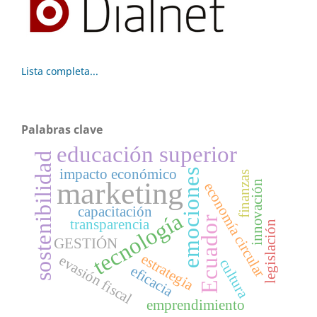
Lista completa...
Palabras clave
educación superior
sostenibilidad
impacto económico
emociones
finanzas
marketing
innovación
economía circular
capacitación
tecnología
Ecuador
transparencia
legislación
GESTIÓN
estrategia
evasión fiscal
cultura
eficacia
emprendimiento