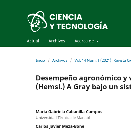
Actual
Archivos
Acerca de
Inicio
/
Archivos
/
Vol. 14 Núm. 1 (2021): Revista Ci
Desempeño agronómico y val
(Hemsl.) A Gray bajo un si
María Gabriela Cabanilla-Campos
Universidad Técnica de Manabí
Carlos Javier Meza-Bone