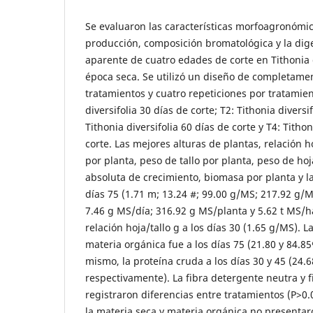
Se evaluaron las características morfoagronómi
producción, composición bromatológica y la diges
aparente de cuatro edades de corte en Tithonia d
época seca. Se utilizó un diseño de completamen
tratamientos y cuatro repeticiones por tratamien
diversifolia 30 días de corte; T2: Tithonia diversif
Tithonia diversifolia 60 días de corte y T4: Tithon
corte. Las mejores alturas de plantas, relación h
por planta, peso de tallo por planta, peso de hoja
absoluta de crecimiento, biomasa por planta y l
días 75 (1.71 m; 13.24 #; 99.00 g/MS; 217.92 g/M
7.46 g MS/día; 316.92 g MS/planta y 5.62 t MS/h
relación hoja/tallo g a los días 30 (1.65 g/MS). 
materia orgánica fue a los días 75 (21.80 y 84.8
mismo, la proteína cruda a los días 30 y 45 (24.6
respectivamente). La fibra detergente neutra y f
registraron diferencias entre tratamientos (P>0.0
la materia seca y materia orgánica no presentar