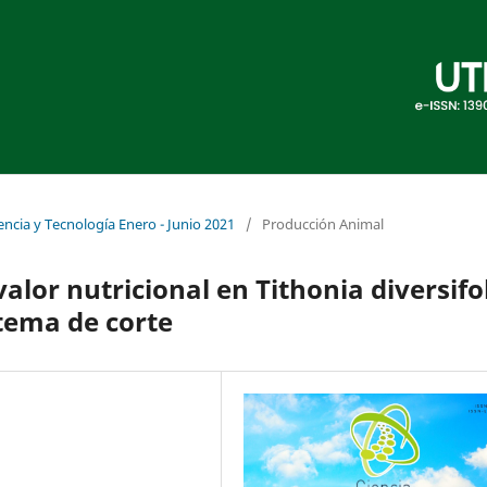
encia y Tecnología Enero - Junio 2021
/
Producción Animal
or nutricional en Tithonia diversifo
stema de corte