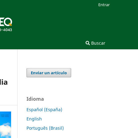
Entrar
Buscar
Enviar un artículo
lia
Idioma
Español (España)
English
Português (Brasil)