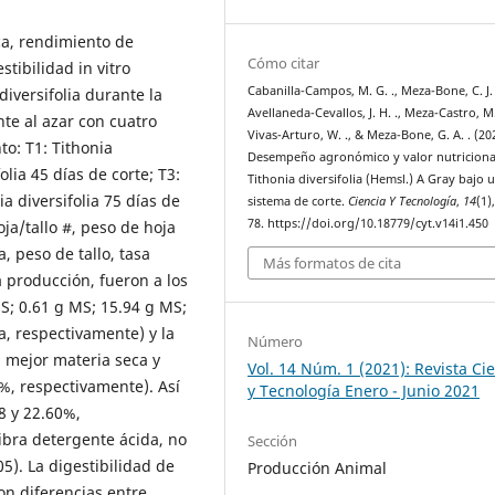
ca, rendimiento de
Cómo citar
tibilidad in vitro
Cabanilla-Campos, M. G. ., Meza-Bone, C. J. 
iversifolia durante la
Avellaneda-Cevallos, J. H. ., Meza-Castro, M. 
te al azar con cuatro
Vivas-Arturo, W. ., & Meza-Bone, G. A. . (20
to: T1: Tithonia
Desempeño agronómico y valor nutriciona
olia 45 días de corte; T3:
Tithonia diversifolia (Hemsl.) A Gray bajo 
ia diversifolia 75 días de
sistema de corte.
Ciencia Y Tecnología
,
14
(1)
78. https://doi.org/10.18779/cyt.v14i1.450
oja/tallo #, peso de hoja
, peso de tallo, tasa
Más formatos de cita
a producción, fueron a los
S; 0.61 g MS; 15.94 g MS;
a, respectivamente) y la
Número
La mejor materia seca y
Vol. 14 Núm. 1 (2021): Revista Ci
5%, respectivamente). Así
y Tecnología Enero - Junio 2021
8 y 22.60%,
ibra detergente ácida, no
Sección
5). La digestibilidad de
Producción Animal
on diferencias entre