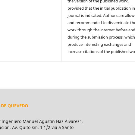
the version of the published work,
provided that the initial publication in
journal is indicated. Authors are allo
and recommended to disseminate the
work through the internet before an
during the submission process, which
produce interesting exchanges and
increase citations of the published wo
L DE QUEVEDO
Ingeniero Manuel Agustín Haz Álvarez",
ión. Av. Quito km. 1 1/2 vía a Santo