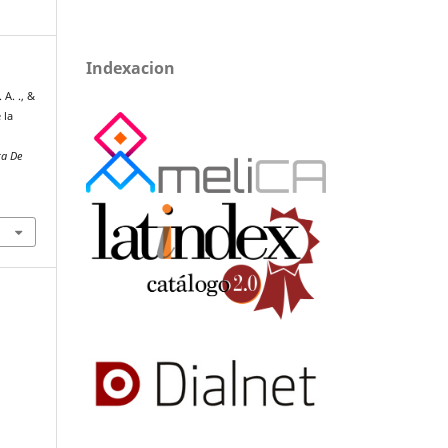
Indexacion
 A. ., &
 la
ta De