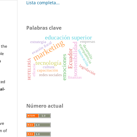
Lista completa...
Palabras clave
educación superior
s
marketing
empresas
estrategia
evasión fiscal
sostenibilidad
transparencia
 the
desarrollo
Ecuador
innovación
ble
emociones
HOTELERÍA
a
tecnología
legislación
eficacia
cultura
.
capacitación
redes sociales
finanzas
ted
al-
Número actual
ive
n of