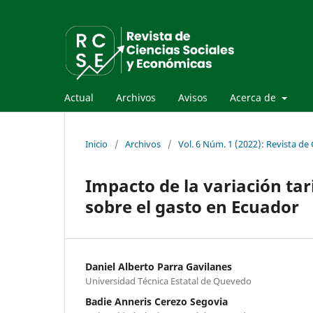
Actual
Archivos
Avisos
Acerca de
Inicio
/
Archivos
/
Vol. 6 Núm. 1 (2022): Revista de
Impacto de la variación tar
sobre el gasto en Ecuador
Daniel Alberto Parra Gavilanes
Universidad Técnica Estatal de Quevedo
Badie Anneris Cerezo Segovia