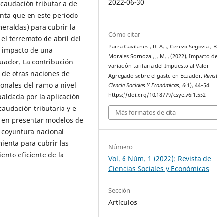
2022-06-30
ecaudación tributaria de
enta que en este periodo
meraldas) para cubrir la
Cómo citar
el terremoto de abril del
Parra Gavilanes , D. A. ., Cerezo Segovia , B.
el impacto de una
Morales Sornoza , J. M. . (2022). Impacto de
Ecuador. La contribución
variación tarifaria del Impuesto al Valor
s de otras naciones de
Agregado sobre el gasto en Ecuador.
Revis
ionales del ramo a nivel
Ciencia Sociales Y Económicas
,
6
(1), 44–54.
https://doi.org/10.18779/csye.v6i1.552
paldada por la aplicación
audación tributaria y el
Más formatos de cita
á en presentar modelos de
a coyuntura nacional
ienta para cubrir las
Número
iento eficiente de la
Vol. 6 Núm. 1 (2022): Revista de
Ciencias Sociales y Económicas
Sección
Artículos