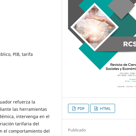
lico, PIB, tarifa
uador refuerza la
PDF
HTML
diante las herramientas
démica, intervenga en el
iación tarifaria del
Publicado
en el comportamiento del