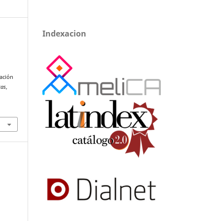
Indexacion
cación
cas
,