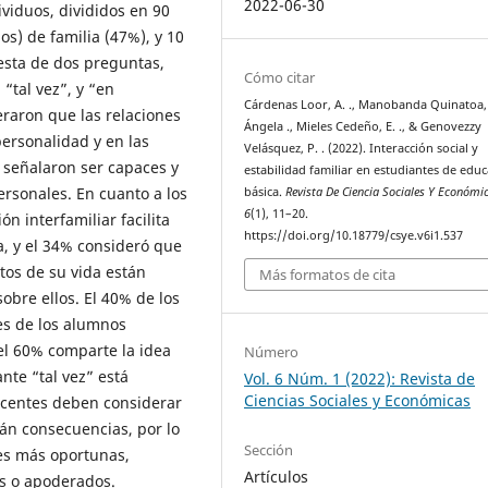
2022-06-30
viduos, divididos en 90
s) de familia (47%), y 10
esta de dos preguntas,
Cómo citar
“tal vez”, y “en
Cárdenas Loor, A. ., Manobanda Quinatoa,
raron que las relaciones
Ángela ., Mieles Cedeño, E. ., & Genovezzy
personalidad y en las
Velásquez, P. . (2022). Interacción social y
 señalaron ser capaces y
estabilidad familiar en estudiantes de edu
rsonales. En cuanto a los
básica.
Revista De Ciencia Sociales Y Económi
6
(1), 11–20.
 interfamiliar facilita
https://doi.org/10.18779/csye.v6i1.537
a, y el 34% consideró que
tos de su vida están
Más formatos de cita
obre ellos. El 40% de los
es de los alumnos
el 60% comparte la idea
Número
nte “tal vez” está
Vol. 6 Núm. 1 (2022): Revista de
Ciencias Sociales y Económicas
scentes deben considerar
án consecuencias, por lo
Sección
es más oportunas,
Artículos
s o apoderados.