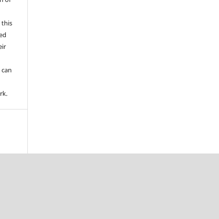
 this
wed
ir
d
 can
rk.