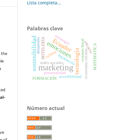
Lista completa...
Palabras clave
estrategia
sostenibilidad
HOTELERÍA
desarrollo
Ecuador
evasión fiscal
emociones
eficacia
MATEMÁTICA
s
tecnología
economía circular
cultura
 the
legislación
ble
redes sociales
marketing
a
personalidad
.
accesibilidad
FORMACIÓN
ted
al-
Número actual
ive
n of