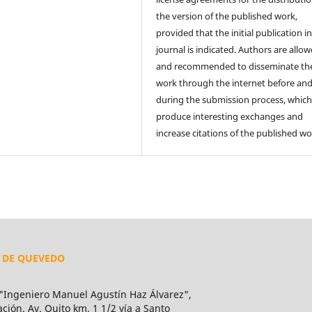
the version of the published work,
provided that the initial publication in
journal is indicated. Authors are allo
and recommended to disseminate the
work through the internet before an
during the submission process, which
produce interesting exchanges and
increase citations of the published wo
L DE QUEVEDO
Ingeniero Manuel Agustín Haz Álvarez",
ión. Av. Quito km. 1 1/2 vía a Santo