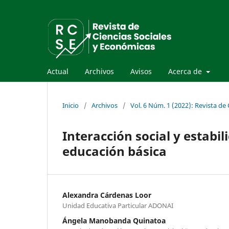
Actual
Archivos
Avisos
Acerca de
Inicio
/
Archivos
/
Vol. 6 Núm. 1 (2022): Revista de
Interacción social y estabi
educación básica
Alexandra Cárdenas Loor
Unidad Educativa Particular ADONAI
Ángela Manobanda Quinatoa