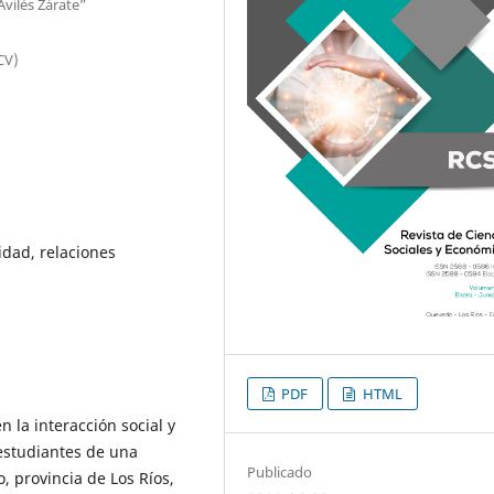
Avilés Zárate”
CV)
idad, relaciones
PDF
HTML
n la interacción social y
 estudiantes de una
Publicado
 provincia de Los Ríos,