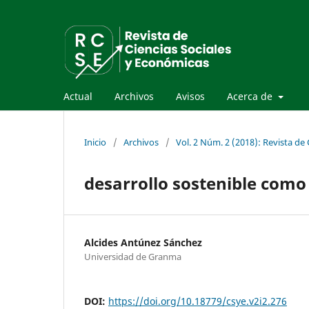
Actual
Archivos
Avisos
Acerca de
Inicio
/
Archivos
/
Vol. 2 Núm. 2 (2018): Revista de
desarrollo sostenible com
Alcides Antúnez Sánchez
Universidad de Granma
DOI:
https://doi.org/10.18779/csye.v2i2.276