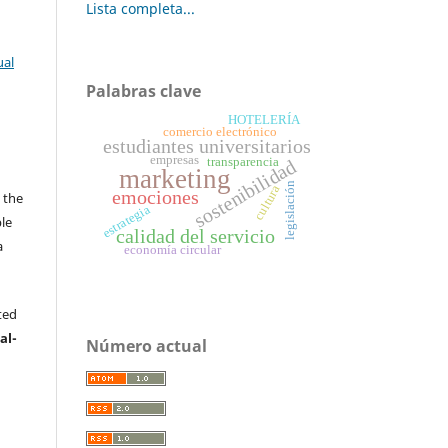
Lista completa...
ual
Palabras clave
HOTELERÍA
comercio electrónico
estudiantes universitarios
empresas
sostenibilidad
transparencia
marketing
s
legislación
cultura
emociones
 the
estrategia
ble
calidad del servicio
a
economía circular
.
ted
al-
Número actual