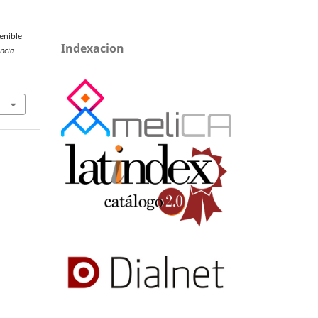
enible
Indexacion
encia