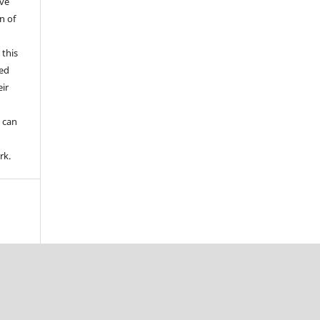
ive
n of
 this
wed
ir
d
 can
rk.