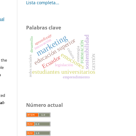
Lista completa...
ual
Palabras clave
aprendizaje
marketing
sostenibilidad
desarrollo
educación superior
innovación
FORMACIÓN
estrategia
cultura
s
emociones
GESTIÓN
Ecuador
redes sociales
 the
legislación
ble
estudiantes universitarios
a
emprendimiento
.
ted
al-
Número actual