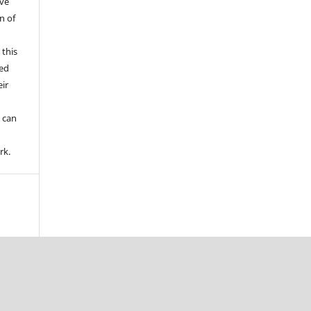
ive
n of
 this
wed
ir
d
 can
rk.