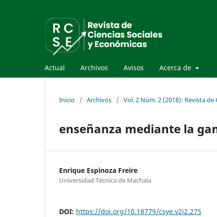
Actual
Archivos
Avisos
Acerca de
Inicio
/
Archivos
/
Vol. 2 Núm. 2 (2018): Revista de
enseñanza mediante la gam
Enrique Espinoza Freire
Universidad Técnica de Machala
DOI:
https://doi.org/10.18779/csye.v2i2.275