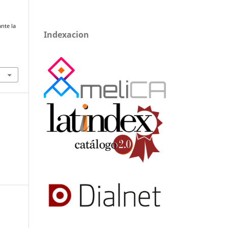
nte la
Indexacion