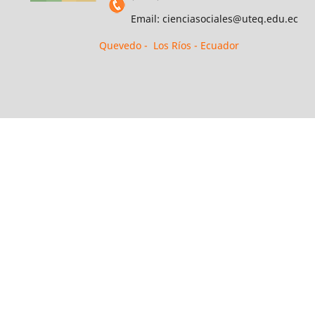
Email: cienciasociales@uteq.edu.ec
Quevedo - Los Ríos - Ecuador