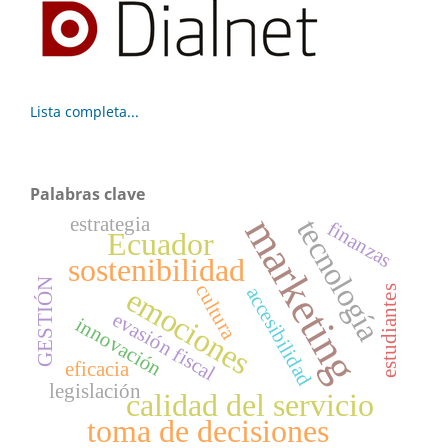
Lista completa...
Palabras clave
marketing
estrategia
tecnología
finanzas
Ecuador
sostenibilidad
GESTIÓN
cultura
emociones
accesibilidad
estudiantes
evasión fiscal
innovación
eficacia
legislación
calidad del servicio
toma de decisiones