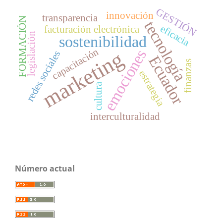
GESTIÓN
innovación
transparencia
FORMACIÓN
tecnología
eficacia
facturación electrónica
legislación
sostenibilidad
capacitación
emociones
marketing
redes sociales
Ecuador
finanzas
estrategia
cultura
interculturalidad
Número actual