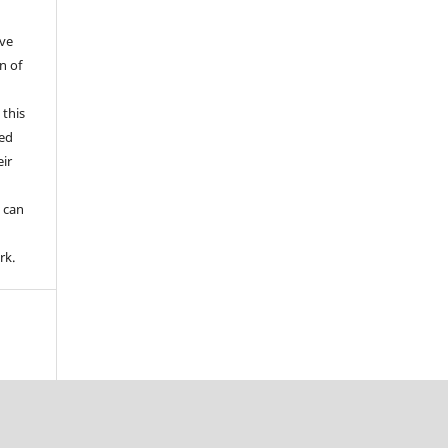
ive
n of
 this
wed
ir
d
 can
rk.