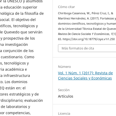
por la UNESCO y asumidos
Cómo citar
la educación superior
ológica de la filosofía de
Chiriboga Casanova, W., Pérez Cruz, I., &
Martínez Hernández, A. (2017). Fortalezas 
ocial. El objetivo del
dominios científicos, tecnológicos y human
tíficos, tecnológicos y
de la Universidad Técnica Estatal de Queve
 de Quevedo que servirán
Revista De Ciencia Sociales Y Económicas
,
1
(1
y prospectiva de los
65. https://doi.org/10.18779/csye.v1i1.250
na investigación
Más formatos de cita
la conjunción de los
l cuestionario. Como
os, tecnológicos y
Número
ria académica e
Vol. 1 Núm. 1 (2017): Revista de
la infraestructura
Ciencias Sociales y Económicas
to. Los dominios
EQ están en: el
Sección
tores estratégicos y de
Artículos
disciplinario; evaluación
 de laboratorios y
por competencias,
Licencia