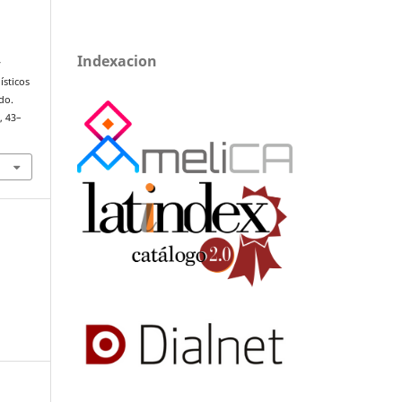
Indexacion
y
ísticos
do.
), 43–