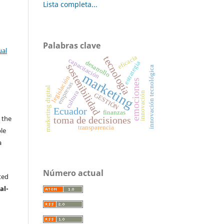
Lista completa...
Palabras clave
ual
eficacia
tecnología
capacitación
desarrollo
estrategia
sostenibilidad
innovación tecnológica
marketing
legislación
emociones
empresas
marketing digital
cultura
innovación
GESTIÓN
s
Ecuador
finanzas
 the
toma de decisiones
transparencia
ble
a
.
Número actual
ted
al-