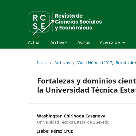
Actual
Archivos
Avisos
Acerca de
Inicio
/
Archivos
/
Vol. 1 Núm. 1 (2017): Revista de
Fortalezas y dominios cient
la Universidad Técnica Est
Washington Chiriboga Casanova
Universidad Técnica Estatal de Quevedo
Isabel Pérez Cruz