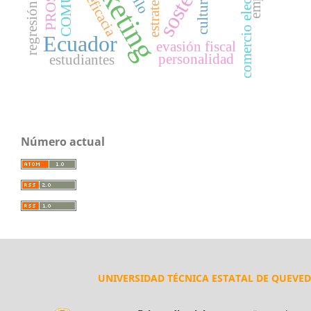
marketing
regresión múltiple
comercio electrónico
estrategia
eficacia
cultura
Ecuador
evasión fiscal
personalidad
estudiantes
Número actual
UNIVERSIDAD TÉCNICA ESTATAL DE QUEVE