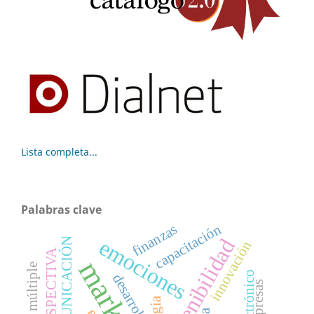
Lista completa...
Palabras clave
finanzas
capacitación
emociones
sostenibilidad
COMUNICACIÓN
innovación
PROSPECTIVA
desarrollo
empresas