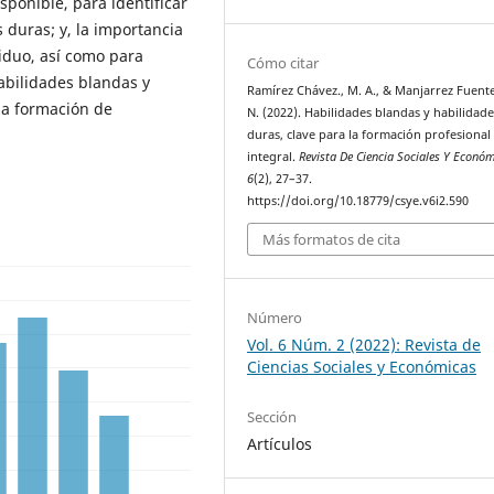
sponible, para identificar
 duras; y, la importancia
viduo, así como para
Cómo citar
habilidades blandas y
Ramírez Chávez., M. A., & Manjarrez Fuente
la formación de
N. (2022). Habilidades blandas y habilidade
duras, clave para la formación profesional
integral.
Revista De Ciencia Sociales Y Econó
6
(2), 27–37.
https://doi.org/10.18779/csye.v6i2.590
Más formatos de cita
Número
Vol. 6 Núm. 2 (2022): Revista de
Ciencias Sociales y Económicas
Sección
Artículos