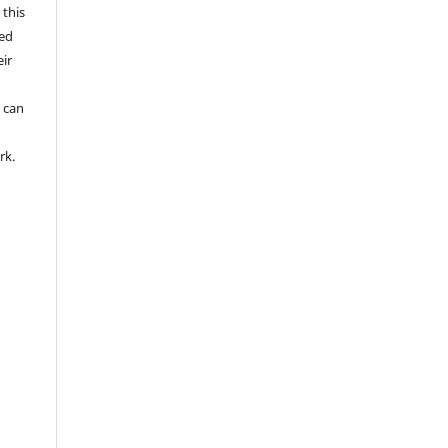
 this
wed
ir
d
 can
rk.