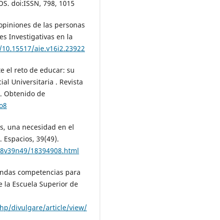
S. doi:ISSN, 798, 1015
: opiniones de las personas
s Investigativas en la
g/10.15517/aie.v16i2.23922
nte el reto de educar: su
al Universitaria . Revista
). Obtenido de
o8
es, una necesidad en el
. Espacios, 39(49).
18v39n49/18394908.html
landas competencias para
de la Escuela Superior de
hp/divulgare/article/view/