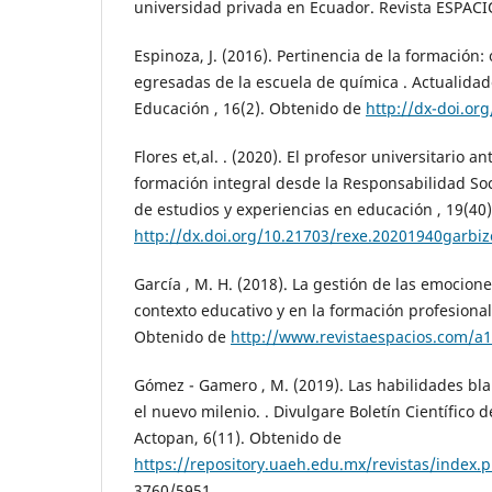
universidad privada en Ecuador. Revista ESPACIO
Espinoza, J. (2016). Pertinencia de la formación
egresadas de la escuela de química . Actualidade
Educación , 16(2). Obtenido de
http://dx-doi.or
Flores et,al. . (2020). El profesor universitario a
formación integral desde la Responsabilidad Soci
de estudios y experiencias en educación , 19(40
http://dx.doi.org/10.21703/rexe.20201940garbiz
García , M. H. (2018). La gestión de las emocion
contexto educativo y en la formación profesional
Obtenido de
http://www.revistaespacios.com/a
Gómez - Gamero , M. (2019). Las habilidades b
el nuevo milenio. . Divulgare Boletín Científico 
Actopan, 6(11). Obtenido de
https://repository.uaeh.edu.mx/revistas/index.p
3760/5951