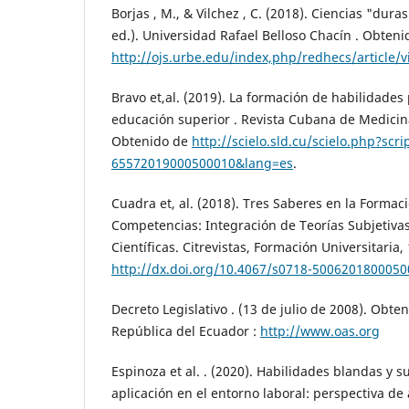
Borjas , M., & Vilchez , C. (2018). Ciencias "dura
ed.). Universidad Rafael Belloso Chacín . Obteni
http://ojs.urbe.edu/index,php/redhecs/article/
Bravo et,al. (2019). La formación de habilidades 
educación superior . Revista Cubana de Medicina 
Obtenido de
http://scielo.sld.cu/scielo.php?scr
65572019000500010&lang=es
.
Cuadra et, al. (2018). Tres Saberes en la Formac
Competencias: Integración de Teorías Subjetivas
Científicas. Citrevistas, Formación Universitaria
http://dx.doi.org/10.4067/s0718-500620180005
Decreto Legislativo . (13 de julio de 2008). Obte
República del Ecuador :
http://www.oas.org
Espinoza et al. . (2020). Habilidades blandas y 
aplicación en el entorno laboral: perspectiva d