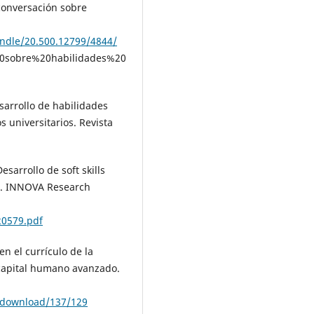
conversación sobre
andle/20.500.12799/4844/
0sobre%20habilidades%20
esarrollo de habilidades
s universitarios. Revista
esarrollo de soft skills
o . INNOVA Research
20579.pdf
en el currículo de la
 capital humano avanzado.
e/download/137/129