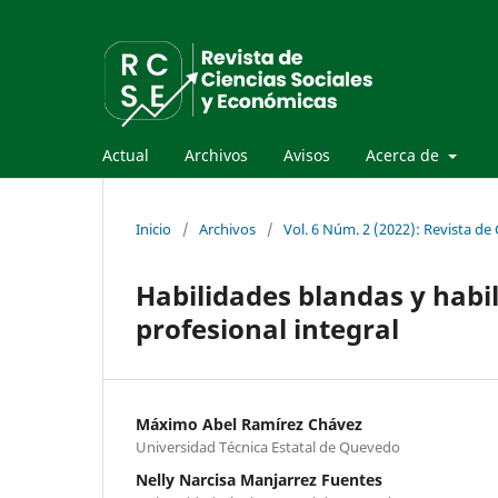
Actual
Archivos
Avisos
Acerca de
Inicio
/
Archivos
/
Vol. 6 Núm. 2 (2022): Revista de
Habilidades blandas y habi
profesional integral
Máximo Abel Ramírez Chávez
Universidad Técnica Estatal de Quevedo
Nelly Narcisa Manjarrez Fuentes