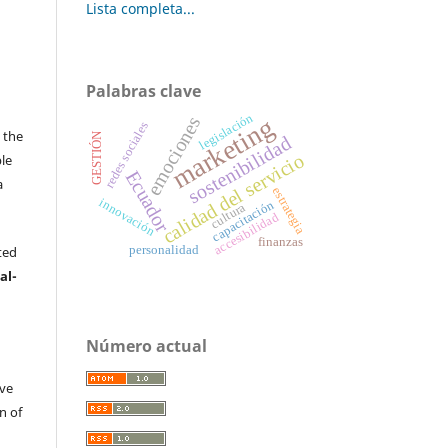
Lista completa...
Palabras clave
s
legislación
marketing
emociones
redes sociales
 the
GESTIÓN
sostenibilidad
calidad del servicio
ble
Ecuador
a
estrategia
innovación
capacitación
.
cultura
accesibilidad
finanzas
ted
personalidad
al-
Número actual
ive
n of