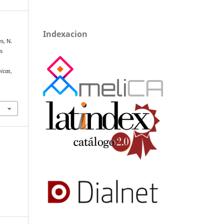
Indexacion
s, N.
s
micas
,