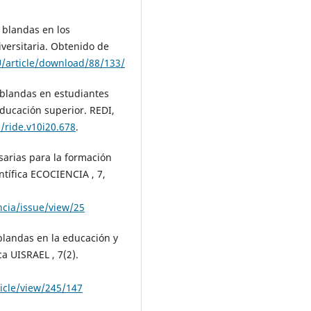
s blandas en los
iversitaria. Obtenido de
U/article/download/88/133/
s blandas en estudiantes
educación superior. REDI,
/ride.v10i20.678
.
sarias para la formación
entífica ECOCIENCIA , 7,
ncia/issue/view/25
 blandas en la educación y
a UISRAEL , 7(2).
ticle/view/245/147