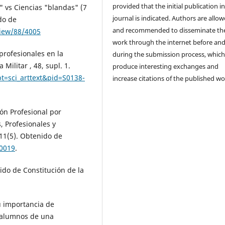
provided that the initial publication in
s" vs Ciencias "blandas" (7
journal is indicated. Authors are allo
do de
and recommended to disseminate the
view/88/4005
work through the internet before an
profesionales en la
during the submission process, which
Militar , 48, supl. 1.
produce interesting exchanges and
ipt=sci_arttext&pid=S0138-
increase citations of the published wo
ión Profesional por
, Profesionales y
, 11(5). Obtenido de
00019
.
nido de Constitución de la
su importancia de
e alumnos de una