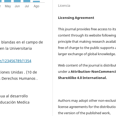
Licencia
Licensing Agreement
This journal provides free access to it
content through its website following
principle that making research availa
es blandas en el campo de
free of charge to the public supports 
en la Universitaria
larger exchange of global knowledge
dle/123456789/1354
Web content of the journal is distribu
under a
Attribution-NonCommerci
iones Unidas . (10 de
ShareAlike 4.0 International.
os Derechos Humanos .
nua al desarrollo
Authors may adopt other non-exclus
Educación Medica
license agreements for the distributio
the version of the published work,