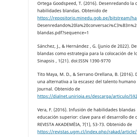
Ortega Goodspeed, T. (2016). Desenredando la 
habilidades blandas. Obtenido de
https://repositorio.minedu.gob.pe/bitstream/h
Desenredando%20la%20conversaci%C3%B3n%2
blandas.pdf?sequence=1
Sánchez, J., & Hernández , G. (junio de 2022). D
blandas como estrategia para la colocación de lo
Sinapsis , 1(21). doi:ISSN 1390-9770
Tito Maya, M. D., & Serrano Orellana, B. (2016). D
una alternativa a la escasez del talento human
Journal. Obtenido de
https://dialnet.unirioja.es/descarga/articulo/59
Vera, F. (2016). Infusión de habilidades blandas 
educación superior: clave para el desarrollo de
REVISTA AKADEMÈIA, 7(1), 53-73. Obtenido de
https://revistas.ugm.cl/index.php/rakad/articl