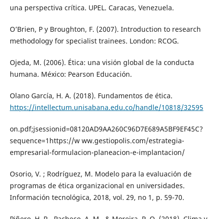
una perspectiva crítica. UPEL. Caracas, Venezuela.
O’Brien, P y Broughton, F. (2007). Introduction to research
methodology for specialist trainees. London: RCOG.
Ojeda, M. (2006). Ética: una visión global de la conducta
humana. México: Pearson Educación.
Olano García, H. A. (2018). Fundamentos de ética.
https://intellectum.unisabana.edu.co/handle/10818/32595
on.pdf;jsessionid=08120AD9AA260C96D7E689A5BF9EF45C?
sequence=1https://w ww.gestiopolis.com/estrategia-
empresarial-formulacion-planeacion-e-implantacion/
Osorio, V. ; Rodríguez, M. Modelo para la evaluación de
programas de ética organizacional en universidades.
Información tecnológica, 2018, vol. 29, no 1, p. 59-70.
Piñero, H. R., Pacheco, A. M., & Moreira, P. Q. (2018). Clima y