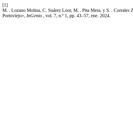
[1]
M. . Lozano Molina, C. Suárez Loor, M. . Pita Mera, y S. . Corrales 
Portoviejo»,
InGenio
, vol. 7, n.º 1, pp. 43–57, ene. 2024.