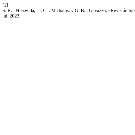
[1]
S. R. . Niezwida, . J. C. . Michalus, y G. B. . Gavazzo, «Revisión bib
jul. 2023.