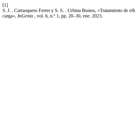
[1]
S. J. . Carrasquero Ferrer y S. S. . Urbina Bustos, «Tratamiento de ef
carga»,
InGenio
, vol. 6, n.º 1, pp. 20–30, ene. 2023.