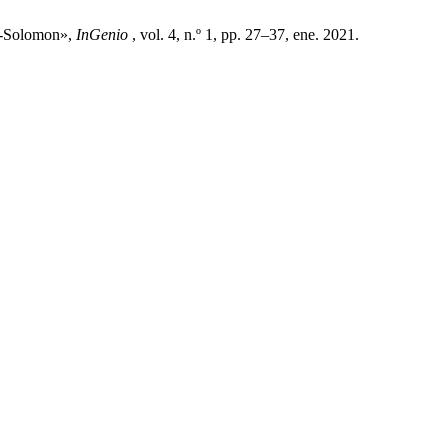
ed-Solomon»,
InGenio
, vol. 4, n.º 1, pp. 27–37, ene. 2021.