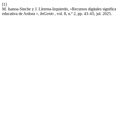
[1]
M. Isanoa-Sinche y J. Llerena-Izquierdo, «Recursos digitales significat
educativa de Ardora »,
InGenio
, vol. 8, n.º 2, pp. 43–65, jul. 2025.