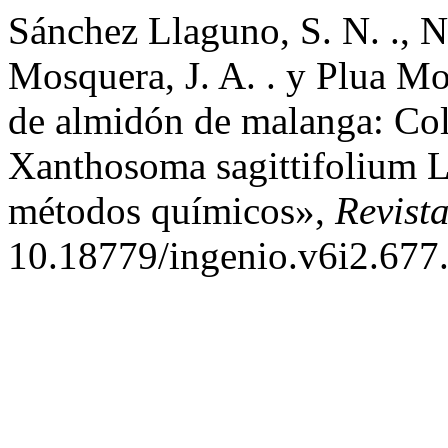
Sánchez Llaguno, S. N. ., Na
Mosquera, J. A. . y Plua Mo
de almidón de malanga: Col
Xanthosoma sagittifolium L,
métodos químicos»,
Revist
10.18779/ingenio.v6i2.677