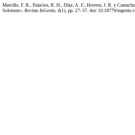
Marcillo, F. R., Palacios, R. H., Díaz, A. F., Herrera, J. R. y Camach
Solomon»,
Revista InGenio
, 4(1), pp. 27–37. doi: 10.18779/ingenio.