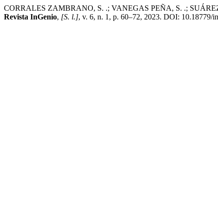
CORRALES ZAMBRANO, S. .; VANEGAS PEÑA, S. .; SUÁREZ LOOR, C. 
Revista InGenio
,
[S. l.]
, v. 6, n. 1, p. 60–72, 2023. DOI: 10.18779/i