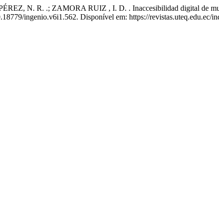
N. R. .; ZAMORA RUIZ , I. D. . Inaccesibilidad digital de mujer
10.18779/ingenio.v6i1.562. Disponível em: https://revistas.uteq.edu.ec/