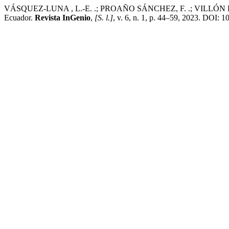
VÁSQUEZ-LUNA , L.-E. .; PROAÑO SÁNCHEZ, F. .; VILLÓN PÉREZ, 
Ecuador.
Revista InGenio
,
[S. l.]
, v. 6, n. 1, p. 44–59, 2023. DOI: 