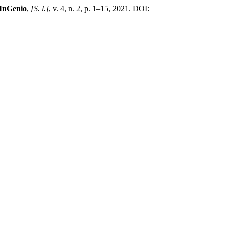
 InGenio
,
[S. l.]
, v. 4, n. 2, p. 1–15, 2021. DOI: