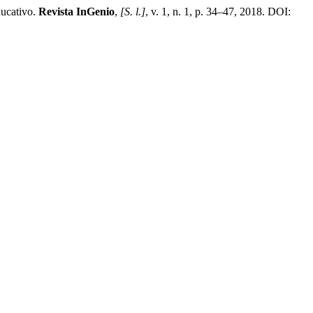
ucativo.
Revista InGenio
,
[S. l.]
, v. 1, n. 1, p. 34–47, 2018. DOI: