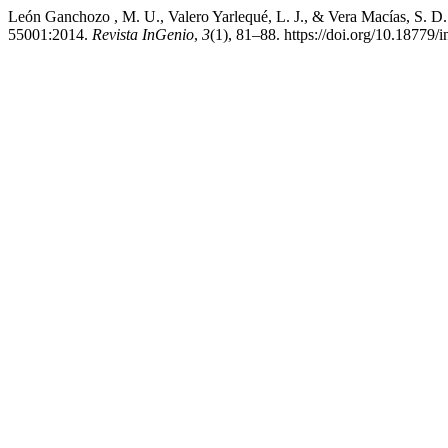
León Ganchozo , M. U., Valero Yarlequé, L. J., & Vera Macías, S. D. 
55001:2014.
Revista InGenio
,
3
(1), 81–88. https://doi.org/10.18779/