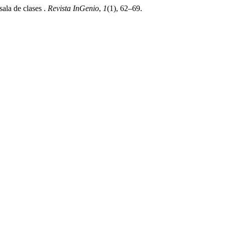
ala de clases .
Revista InGenio
,
1
(1), 62–69.