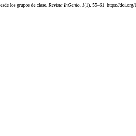
esde los grupos de clase.
Revista InGenio
,
1
(1), 55–61. https://doi.or