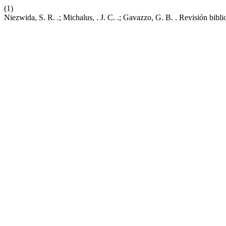
(1)
Niezwida, S. R. .; Michalus, . J. C. .; Gavazzo, G. B. . Revisión bib