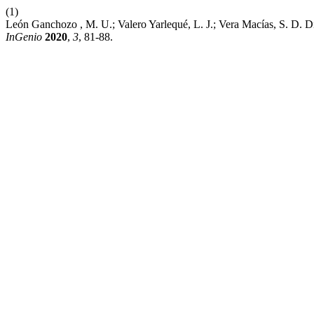
(1)
León Ganchozo , M. U.; Valero Yarlequé, L. J.; Vera Macías, S. D.
InGenio
2020
,
3
, 81-88.