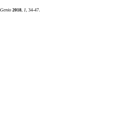
nGenio
2018
,
1
, 34-47.