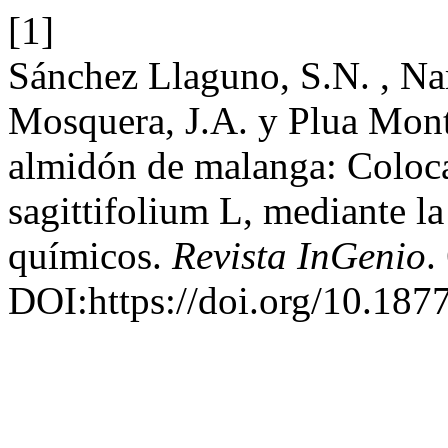
[1]
Sánchez Llaguno, S.N. , Nar
Mosquera, J.A. y Plua Mont
almidón de malanga: Coloca
sagittifolium L, mediante la
químicos.
Revista InGenio
.
DOI:https://doi.org/10.187