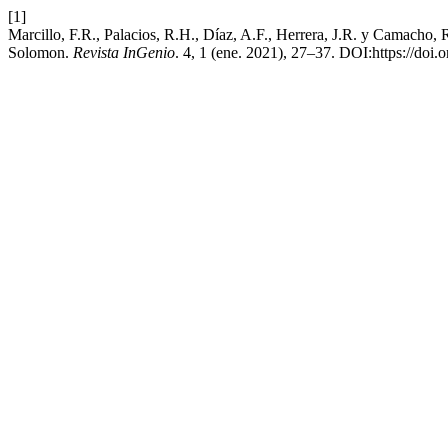
[1]
Marcillo, F.R., Palacios, R.H., Díaz, A.F., Herrera, J.R. y Camacho, 
Solomon.
Revista InGenio
. 4, 1 (ene. 2021), 27–37. DOI:https://doi.