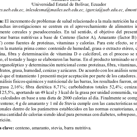
1
Universidad Estatal de Bolívar
, Ecuador
.ueb.edu.ec, inlesdesma@mailes.ueb.edu.ec, igar
cia@ueb.edu.ec, dmont
n:
 El incremento de problemas de salud relacionado a la mala nutrición ha
chas investigaciones se centren en el aprovechamiento de alimentos in
mente cereales y pseudocereales. En tal sentido, el objetivo del present
orar barras nutritivas a base de Centeno (factor 
A), 
Amaranto (factor B)
C) como fuentes de proteínas, vitaminas y calorías. Para este efecto, se r
 en la materia prima como: contenido de humedad, grasa o extracto etéreo, 
ína, 
bra 
y 
determinación 
de 
vitamina 
D 
o 
calciferol, 
en 
el 
proceso 
se 
o, el tostado y luego se elaboraron las barras. En el producto terminado se r
or
ganoléptico y determinación 
nutricional como proteínas, 
bra, vitaminas, 
ratos, grasa, humedad, cenizas y azúcares. De acuerdo con los análisis senso
ó que el tratamiento 1 presentó mejor aceptación por parte de los catadores.
análisis físicos-químicos y nutricional de las barras, los resultados fueron, e
grasa 
2,16%; 
bra 
dietética 
8,71%; 
carbohidratos 
totales 
52,4%; 
ceniza
25,5%, aportando un 49 kcal y 3 kcal de la grasa por unidad consumida, va
 calculados en base a una dieta de 2000 calorías al día. Finalmente se com
centeno; 4 g de amaranto 
y 1 ml de Stevia cumple con las 
características s
ionales dentro de los parámetros establecidos en las normas ecuatorianas, 
ma cantidad de calorías siendo ideal para personas con diabetes, sobrepeso,
rición.
 clave:
 centeno, amaranto, stevia, barra nutritiva.