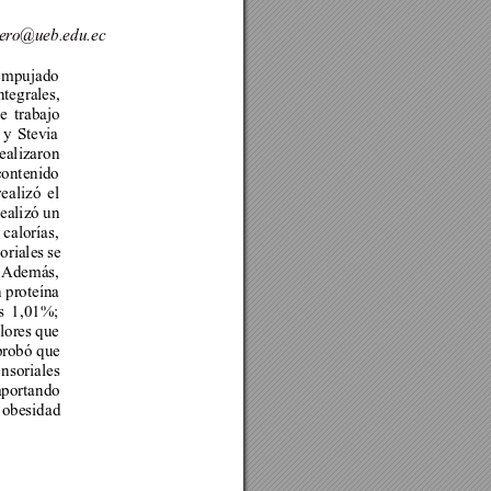
er
o@ueb.edu.ec
 empujado 
tegrales, 
e trabajo 
 y Stevia 
ealizaron 
contenido 
realizó 
el 
ealizó un 
calorías, 
riales se 
 
Además, 
n proteína 
s 
1,01%; 
lores que 
probó que 
ensoriales 
aportando 
 obesidad 