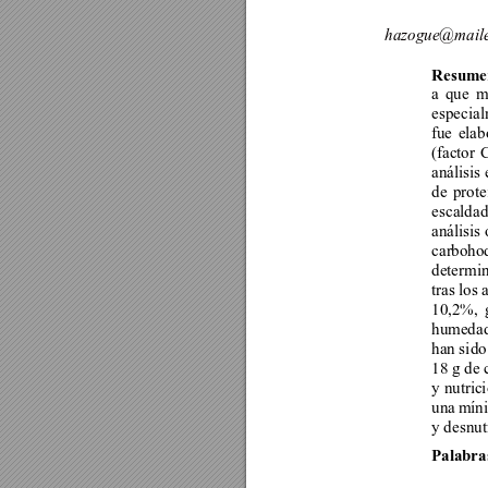
hazogue@mailes
Resume
a que mu
especial
fue elab
(factor 
análisis
de 
prote
escaldad
análisis 
carbohod
determin
tras los 
10,2%, 
humedad 
han sido
18 g de 
y nutric
una míni
y desnut
Palabras