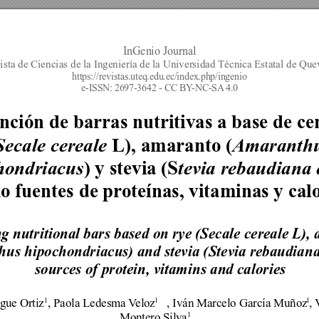
InGenio Journal
ista de Ciencias de la Ingeniería de la Universidad Técnica Estatal de Qu
https://revistas.uteq.edu.ec/index.php/ingenio 
e-ISSN: 2697-3642 - CC BY
-NC-SA
 4.0
nción de barras nutritivas a base de ce
L), amaranto (
Secale cereale 
Amaranthu
) y stevia (S
hondriacus
tevia rebaudiana 
o fuentes de pr
oteínas, vitaminas y cal
g nutritional bars based on rye (Secale cereale L),
us hipochondriacus) and stevia (Stevia rebaudiana 
sources of protein, vitamins and calories 
1
1
1
gue 
Ortiz
, Paola Ledesma V
eloz
, Iván Marcelo García Muñoz
, 
1
Montero Silva