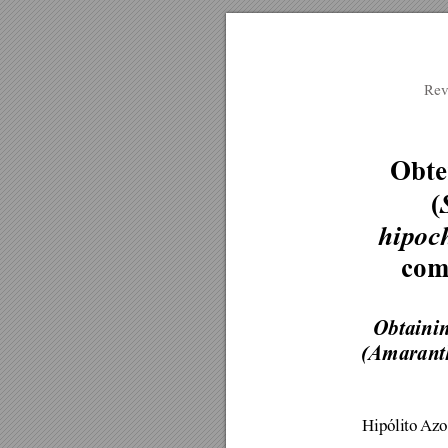
Rev
Obte
(
hipoc
com
Obtainin
(Amaranth
Hipólito Azo