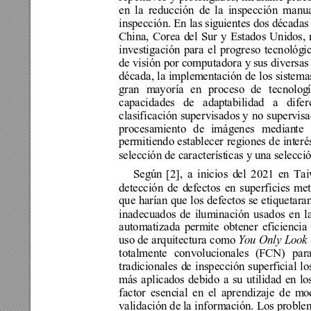
en 
la reducción de
 la inspección manu
inspección. En las sig
uientes dos décadas 
China, Corea d
el 
S
ur y Estados 
U
nidos
, 
investigación pa
ra 
el 
progreso tecnológ
i
de visión por
 computadora y
 sus diversas
década, la implem
entación de los sistem
gran m
a
yoría en proceso
 de t
ecnolog
capacidades de adap
tabilidad a dife
clasificación su
per
visados
 y no supervisa
procesamiento de
 imágenes median
t
e 
permitiendo establecer regione
s de int
er
é
selección de ca
r
acteríst
i
cas y
 una selecci
Según 
[2]
, a inicios d
el
 2021 en 
T
ai
detección de d
efectos en superficies m
e
que 
harían que los defectos se etiquetara
inadecuados de i
luminación usado
s 
en l
automatizada perm
ite obtener eficiencia
uso de arquitectura como 
You Only Look
totalmente convoluc
i
onales (FCN) para
tradicionales d
e inspección superfic
i
al lo
más aplicado
s debido a su 
ut
ilidad en 
lo
factor esenc
i
al en e
l
 aprendiza
j
e de m
o
validación de
 la información. Los
 proble