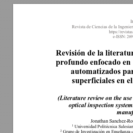
I
Revista de Ciencias de la Ingenie
https://revista
e-ISSN: 26
Revisión de la literatu
profundo enfocado en s
automatizados para
superficiales en el
(Literature revi
ew on the use 
optical inspec
t
ion syste
m
manuf
Jonathan Sanchez-
R
o
1
 Universidad 
P
olitécnica Salesia
2
Grupo de Investigación en Enseñanza
-