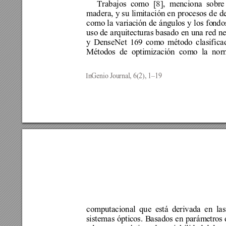
Trabajos como 
[8], 
menciona sobre
madera, y su lim
it
ación en procesos de d
como la variac
ión de ángulos y los fo
ndo
uso de arquitectura
s 
basado en una red n
y DenseNet 169 como método clasific
a
Métodos 
de optim
ización como la nor
InGenio Journal, 6(2), 1–19
computacional que es
t
á 
derivada en las
sistemas óptic
os
. 
Basados 
en parám
etros