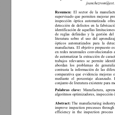
jsanchezrom@est.
Resumen: 
El sector de la m
an
ufact
supervisado que per
miten mejo
rar pr
inspección óptica auto
matizada ofrec
detecc
ió
n 
de 
defectos en la fabricaci
identificación de aquellas limitacione
de reglas definidas y la 
gestión del
literatura sobre el uso del apr
endiza
ópticos automatizados para 
la dete
manufactura. El objetivo propuesto es 
en redes neuronales co
nvolucionales 
de automatizar la extracció
n de caract
trabajos relevantes se per
mite identi
abordan 
los problemas de generaliz
contrasta la información de las d
ifer
comparativa que evide
ncia mejor
as e
mediante el porcentaje alcanzado. 
conjunto de literatura existente p
ara me
Palabras clave: 
Manufactura, aprend
algoritmos optimizadores, insp
ección 
Abstract: 
T
he manufacturing industr
improve inspection processes 
through
efficiency in the inspection pro
cess 