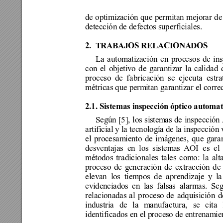
de optimiz
aci
ón que permitan 
mej
orar de
detección de defec
tos superficiales. 
2.  
TRABAJO
S 
RELACIONADO
S 
La automatiz
aci
ón en proc
esos de in
con el ob
j
etivo de g
ar
antiz
ar
 la ca
l
idad
proceso de
 f
abricación
 se ejecuta estra
métricas que perm
itan garantizar el corre
2.1. Sistemas insp
ección óptico automat
Según 
[5]
, los sistem
as de inspección
artificial y la tecnología de la inspección
el procesam
i
ento de imág
e
nes
, 
que gara
desventajas en 
l
os sistem
as AOI es el
métodos tradicionales tales com
o
: 
la al
proceso de generación de extra
cción de
elevan los tiem
pos de aprendizaje y
 la
evidenciados en las falsa
s 
alarmas. Se
relacionadas 
al
 proceso
 de adquisición d
industria de la m
anufac
tura, se cita
identificados en el p
roceso de entrenam
i
e