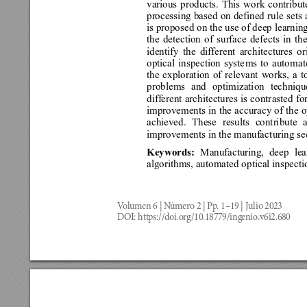
various products. This work contribute
processing based on defined rule sets
is proposed o
n the use of deep learnin
the detection of surface defects in th
identify the different architec
tu
res or
optical inspection syste
ms to auto
mate
the exploration of relevant works, a t
problem
s and op
timization techniq
different architectures is contr
asted fo
improvements in the accurac
y of the o
a
chieved. These results contribute 
improvements in the manufact
uring se
Keywords: 
Manufacturing, deep
 lea
algorithms, automated o
ptical inspecti
V
olumen 6 | N
úmero 2 | Pp
. 1–19 | Julio 2023
DOI: htt
ps://doi.org/10.18779/ing
enio.v6i2.680