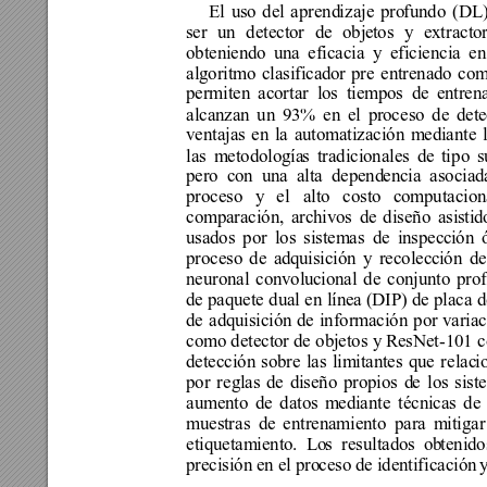
El uso del aprend
i
zaje pro
fundo (DL)
ser un detector de obje
tos y extracto
obtenie
ndo
una eficacia y eficiencia e
algoritm
o clasificado
r pre entrenado c
permiten 
acortar los tiempos de
 entren
alcanz
an
un 93% en el pr
oce
so de dete
ventajas en l
a automatización m
ediante 
las metodología
s tradicionales de 
ti
po s
pero con una alta depend
encia asociad
proceso y 
el
alto costo
 computacion
comparación, a
r
chivos de 
dise
ño asis
t
id
usados por los sistemas de inspecc
ión 
proceso de a
dquisición y recolecc
ión de
neuronal convolu
cional
de conjunto pro
de paquete dual en línea 
(DIP) de placa d
de adquisición
 de información por
 varia
como detecto
r de objetos y 
ResNet
-
101 
detección sobre las lim
i
tantes que relac
i
por reglas d
e diseño propios d
e los sis
aumento de datos m
ediante técnicas de 
muestras de
 entrenamiento para m
itiga
etiquetamiento. Lo
s r
esultados ob
tenid
precisión en el pro
ceso de identificación
 