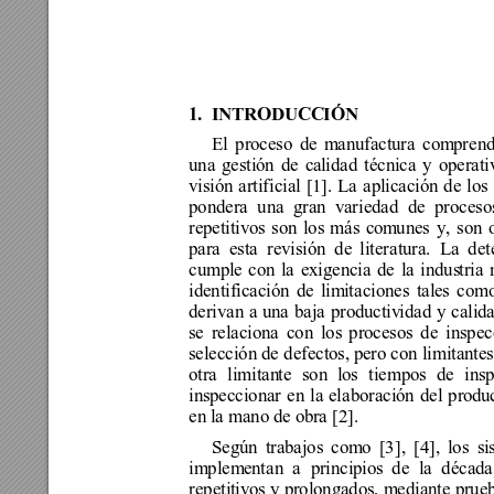
1.
INTRODUCCIÓ
N
El proceso de m
anufactura com
pr
en
una gestión de ca
lidad técnica y operati
visión artificial 
[1]
. 
La aplicación de los
pondera una gran v
ar
iedad de proceso
repetitivos son los más com
unes 
y
, 
son 
para esta revisión de 
literatura. La de
cumple 
con 
la exigencia de la indus
tria
identificac
ión de lim
it
aciones tale
s 
como
derivan 
a 
una baja productiv
idad y calid
se relaciona con los 
procesos de inspe
selección de defectos, p
ero con limitantes
otra limitan
t
e son l
os tiempos de ins
inspeccionar en la e
l
aboración del pro
du
en la mano de obr
a 
[
2]
. 
Según trabajos com
o 
[3]
, [4], los 
si
implem
ent
an 
a 
principios
 de la décad
repeti
tivo
s 
y prolongados
, 
mediante prueb