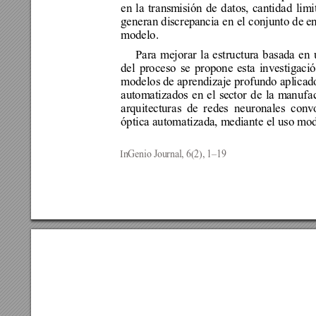
en la transm
i
sión de datos, cant
i
dad lim
generan discrep
ancia en el conjunto de 
e
modelo. 
Para mejorar la 
estructura basada en
del proceso se propone e
sta investigaci
modelos de aprendizaje profundo apl
i
cad
automatizados en el se
ct
or de la m
anuf
a
arquitecturas de 
redes neuronales conv
óptica automatizada, m
ediante el uso mo
InGenio Journal, 6(2), 1–19