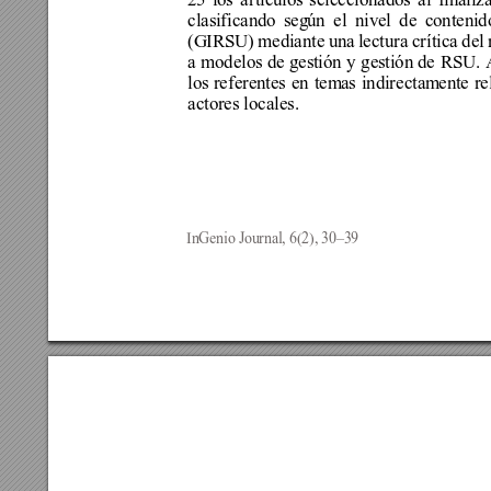
25 
los
artículos 
seleccionados 
al fina
liz
clasificando seg
ún el nivel de contenid
(GIRSU)
mediante una
 lectura crítica del 
a modelos de
 gestión y gestión
 de RSU.
los 
referentes 
en 
tem
as 
indirectam
ente r
actores locales.
InGenio Journal, 6(2), 30–39