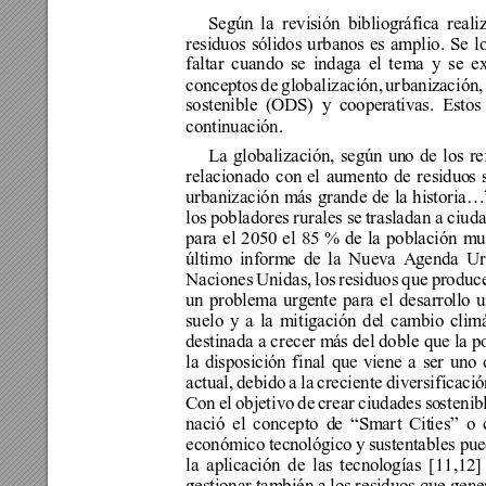
Según 
la 
revis
i
ón bibliogr
áfica reali
residuos sólidos urbano
s es amplio. Se l
faltar cuando se 
indaga 
el t
ema
y se e
conceptos de 
globalización,
 ur
baniz
aci
ón,
sostenible (ODS)
y coope
rativas. Estos
continuación.
La globalización
, 
según un
o de los re
relacionado con
 el aumento de residuo
s 
urbanización m
ás grande de l
a historia…
los pobladores rurale
s se
 trasladan a ciud
para 
el 2050
el
85
% de la población mu
último inform
e de la Nueva A
genda Ur
Naciones Unidas, los 
residuos que produce
un problema urg
ente para el desarro
llo 
suelo y a la m
i
tigación de
l cambio clim
destinada a crecer m
ás del dobl
e que la p
la disposición final que v
iene a ser uno 
actual, debido a la creciente di
versificaci
Con el obje
t
ivo de
 crear ciudades so
st
enib
nació el concepto d
e 
Sm
ar
t Cit
i
es
o 
“
”
e
conómico tecn
ol
ógico
 y sustentables
pue
la a
plicación de las tecno
logías [
11,12
]