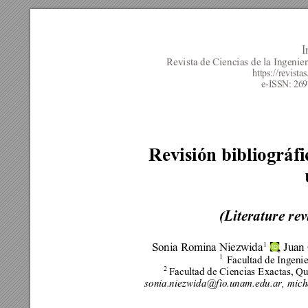
I
Revista de Ciencias de la Ingenie
https://revista
e-ISSN: 26
Revisión bibliográfi
(
Lite
rature rev
1
Sonia Romina 
Niezwida
, Juan
1 
Facultad de Ingenie
2
Facultad de Ciencias E
xactas, Qu
sonia.niezwida
@fio.unam.edu.ar
, 
mich