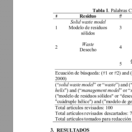
Tabla 1
.
Palabras C
Residuo
#
#
Solid waste mode
l 
1 
Modelo de residuos 
3 
sólidos 
Waste 
2 
4 
Desecho  
5 
Ecuación de búsq
ueda: (#1 or #2) and 
2000) 
) and (
(“
solid wast
e model
”
 or “
waste
”
he
li
x
") and (“
management model
” or “
("modelo de resi
duos sólidos" 
or “dese
"cuádruple hélice
") and ("modelo de ge
T
otal artículos revisados
: 
100
Total artículos 
r
evisado
s 
descartad
os
: 
Total artículos 
t
om
ados para redacción
3.
RESULTADOS