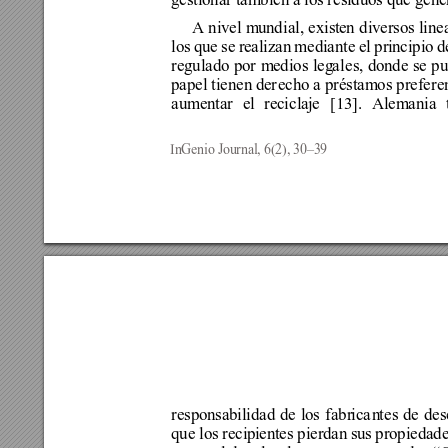
gestionar también a 
los residuos
 que gene
A nivel m
undi
al, exist
en
diversos lin
los que se re
alizan mediante el pr
incipio d
regulado 
por m
edio
s leg
al
es, donde se p
papel tienen d
er
echo 
a préstamos prefere
aumentar el rec
i
cla
je
[13]. 
Alemania 
InGenio Journal, 6(2), 30–39
responsabilidad de lo
s f
abr
ica
n
t
es de de
que 
los recip
ientes
pierdan sus propie
dade