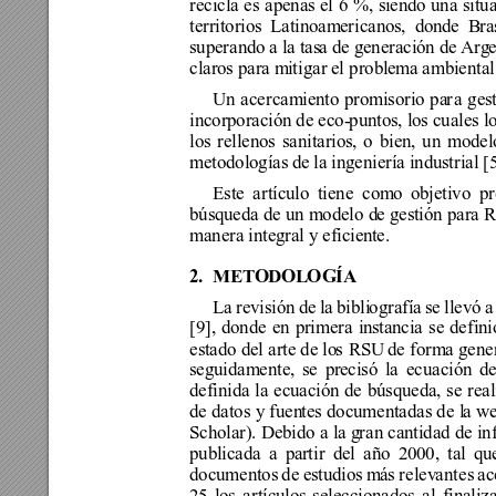
recicla es apenas 
el
 6 
%
, si
endo una situ
territorios 
Latinoam
eri
ca
nos
, 
don
de 
Bra
superando a la tas
a de generación de Arg
claros para m
iti
gar e
l
 probl
ema ambiental
Un acercam
i
ento
promisorio pa
r
a ges
incorporación de eco-
puntos, los cuales l
los rellenos sanitarios
, 
o bien
, 
un model
metodologías d
e la ingeniería industrial 
[5
Este artículo tiene com
o objetivo pr
búsqueda de un modelo d
e gestión para
manera integ
r
al y eficien
te. 
2.
METODOL
O
GÍA
La revisión de la
 bi
bli
ografía se llevó 
[9]
, donde en 
primera in
stancia se
def
ini
estado del ar
t
e de
 l
o
s 
RSU 
de forma 
gene
s
eguidamente, se pr
ecisó la ecuación d
definida la ecuación de búsqueda,
se real
de datos y fuen
tes documentadas de l
a w
Scholar)
. Debido a la g
ran cantidad de in
publicada a par
t
ir de
l
 año 2000, tal q
u
documentos de estud
i
os m
ás 
r
elev
ant
es 
ac