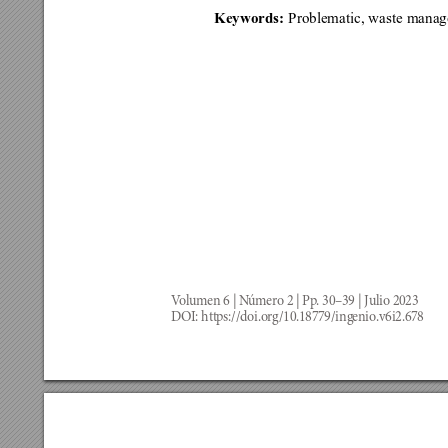
Keywords: 
P
roblematic
, waste manag
V
olumen 6 | N
úmero 2 | Pp
. 30–39 | Julio 2023
DOI: htt
ps://doi.org/10.18779/ing
enio.v6i2.678