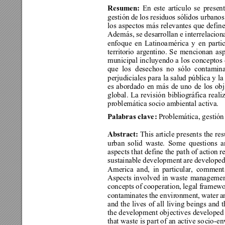
Resumen: 
En este artículo se
 present
gestión de los residuos sólidos 
urbanos.
los aspectos más relevantes que define
Además, 
se desarrollan e i
nterrelacion
enfoque en Latinoa
mérica
y 
en parti
territorio argentino. Se 
menci
onan 
as
municipal incluyendo a los
conceptos 
que l
o
s desechos
no só
lo conta
min
perjudiciales par
a la salud pública y la
es abordad
o 
en más de uno de los ob
global. La revisió
n bibliográfica
reali
problemática socio ambiental 
activa.
Problemática, g
estión
Palabras clave
:
Abstract: 
This article present
s the res
urban solid waste. 
So
me questions
a
aspects that define the pat
h of action r
sustainable develop
men
t ar
e developed 
America and, in particular, commen
Aspects involved in waste 
management
concepts of cooperatio
n, legal f
r
amework
contaminates the e
nvironment, water an
and the lives of all 
living beings and t
the development obj
ectives developed 
that waste is part of an active so
cio
-
en