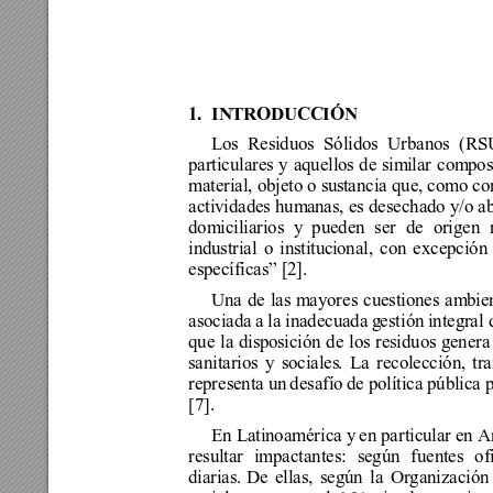
1.
INTRODUCCIÓ
N
Los 
Residuos Sólidos Urbanos 
(
RS
particulares y aquellos de sim
ilar
 com
pos
material, obje
t
o o su
stancia 
que, 
como co
actividades hum
anas, es desechado y
/
o a
domiciliarios y
 pueden ser de origen 
industr
ial o instituci
onal, con excepción
específicas” [2].
Una de las m
ayores cuestiones am
bie
asociada a la inadecuada g
est
ión
integral 
que la disp
osición de los re
si
duos g
enera
sanitarios y sociales
. La recolección, tr
representa un 
des
afí
o de política pública 
[7]. 
En Latinoamérica y
 en 
particular en
Ar
resultar impactantes: según fuentes of
diarias. 
De ellas, según la 
Organización