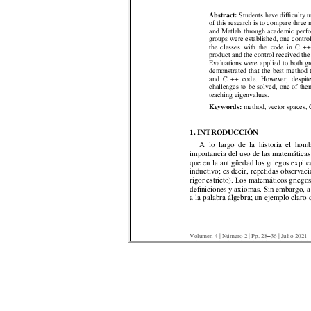
Abstract: 
Students 
have d
ifficulty 
u
of this research is to co
mpare three m
and 
Matlab
t
hrough 
acade
mic 
per
f
groups were 
established, 
one co
ntro
the 
classes  with 
the 
code 
in 
C 
++
product 
and the 
co
ntrol receiv
ed the
Evaluations 
were 
ap
plied 
to
both 
gr
demonstrated 
that 
t
he 
best 
m
ethod 
and  C  ++  cod
e.  Ho
wev
er, 
despite
challenges 
to 
be 
solved, 
one 
of 
the
teaching eigenvalues.
Keywords: 
method, vector spaces,
1. INTRODUCC
IÓN 
A  lo 
l
argo  de  la 
historia
el  hom
importancia 
del 
uso 
de 
las 
matemáticas
que 
en 
la 
antigüedad 
los 
griegos 
explic
inductivo; 
es 
decir, 
repetidas 
observ
aci
rigor estricto
). Los matemáticos gr
iegos
definiciones y axi
omas. Sin 
embargo, a
a 
la 
palabra 
álg
ebra; 
un 
eje
mplo 
claro 
Volumen 4 | Número 2 | Pp. 
28
36 
| 
Juli
o 2021 
–
DOI: https://doi.org/10.18779/ingenio.v4i2.413 