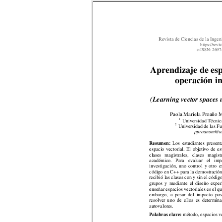
Revista de Ciencias de la 
Ingeni
https://revi
e-ISSN: 2697
Aprendizaje de esp
operación in
(Learning vect
or spaces 
Paola Mariela Proa
ño M
1
 Universidad T
écnic
2
 Universidad de 
las F
 pproanom@u
Resumen: 
Los 
estudiantes 
present
espacio 
vectorial. 
El 
objetivo 
de 
es
clases 
magistrales, 
clases 
magistr
académico. 
Para 
evaluar 
el 
imp
investigación, 
uno 
contro
l 
y 
otro
e
código 
en 
C++ 
para 
la 
demostración
recibió 
las clases 
con y sin 
el 
código
grupos 
y 
mediante 
el 
dise
ño 
exper
enseñar espacios 
vectoriales es el q
u
embargo,  a  pesar  del  im
pact
o  pos
resolver 
u
no 
d
e 
ellos 
es 
determina
autovalores. 
Palabras clav
e: 
método, esp
acios v