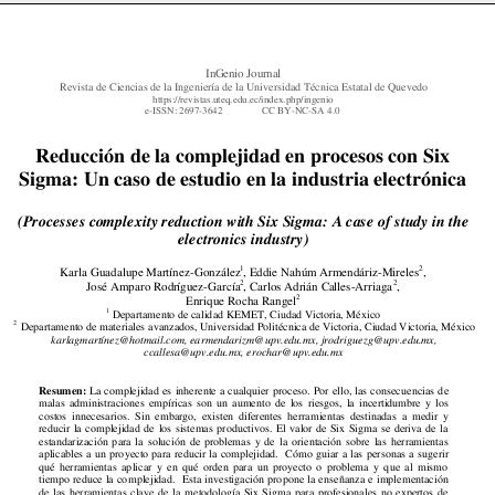
InGenio Journal
Revista de Ciencias de
 la Ingeniería d
e la Universidad T
écnica Estatal de Quevedo
https://revistas.uteq.edu.ec/index.php/ingenio  
e-ISSN: 2697-3642  
CC BY-
NC
-SA 4.0 
Reducción de la complejidad en procesos con Six
Sigma: Un caso de estudio en la industria electrónica 
(Processes co
mplexity reduction wi
th Six Sigma: A ca
se of 
study in the 
electronics indust
ry) 
1
2
Karla Guadalupe 
Martínez-González
, Eddie Nahúm
 Armendáriz-Mireles
,  
2
2
José Amparo Rod
ríguez-García
, Carlos Adrián Ca
lles-Arriaga
,  
2
Enrique Rocha Rang
el
1
 Departamento de calid
ad KEMET
, Ciudad Victoria, México
2
 Departamento de 
materiales 
avanzados, Universidad
 Politécnica de Victoria
, Ciudad Vict
oria, México
karlagmartínez@hotma
il.com, ea
rmendarizm@upv.ed
u.mx
, 
jrodriguezg@up
v.edu.mx
, 
ccallesa@upv.ed
u.mx
, 
erochar@upv.edu
.mx  
Resumen:
La 
co
mplejidad 
es 
inherente 
a 
cua
lquier 
pr
oceso
. 
P
or 
ello
, 
las 
consecue
ncias 
d
e 
malas 
administracione
s 
empíricas 
so
n 
un
aumento 
de 
los 
riesgos, 
la 
incertidumbre 
y 
los 
costos  inn
ecesarios
.  Sin 
e
mbargo,  existen 
di
ferentes  herramientas 
destinadas  a 
medir
y 
reducir 
la 
complejidad 
de 
los 
sistemas 
producti
vos. 
El 
valor 
de 
S
ix
Si
gma 
se 
deriva 
de 
la
estandarización 
p
ara 
la 
solución 
de 
problemas 
y 
de
la 
o
rientación 
sob
re 
las
herramientas
aplicables 
a 
un 
pro
yecto 
para 
reducir 
la 
co
mplejidad. 
Có
mo 
guiar 
a 
las 
p
ersonas 
a 
s
ugerir 
qué 
herramientas 
ap
licar 
y 
en 
qué 
orden 
par
a 
un 
pro
yecto 
o 
problema 
y 
q
ue 
al 
mismo 
tiempo 
reduce 
la 
co
mplejidad. 
Esta 
in
vestigación 
pro
pone 
la 
ense
ñanza 
e 
imple
mentación 
de 
las 
herramientas 
cla
ve 
de 
la 
metodología 
Six 
S
igma 
pa
ra 
profesionales 
no 
expertos 
de 