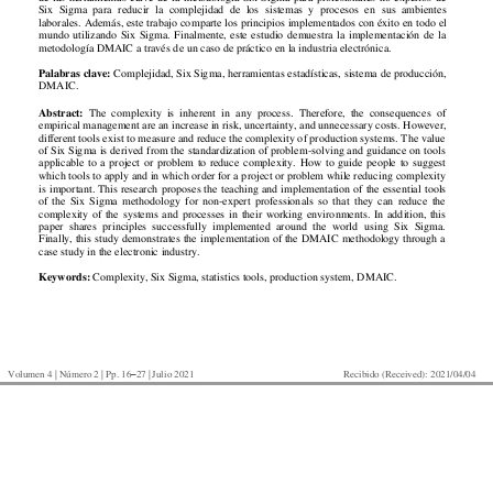
Six
Sigma 
para 
r
educir 
la 
complejidad
de 
los 
sistemas 
y 
procesos 
en 
sus 
ambientes
laborales
. 
Además, 
este 
trabajo
 co
mparte 
los 
principios 
implementados 
con 
éxito 
en 
todo 
el 
mundo 
utilizando 
Six 
Sigma. 
Finalmente, 
este 
estudio 
demuestra 
la 
implementación 
d
e 
la 
metodología DMAIC 
a través d
e un caso de práctico
 en la industria electró
nica. 
Palabras 
clave:
Complejidad, 
Six
Sig
ma, herramientas 
estadísticas, 
sistema 
de pro
ducción, 
DMAIC.  
Abstract:
  T
he  co
mplexity  is  inherent  i
n  any  proce
ss.  T
herefore,  the  consequence
s  of 
empirical management are an 
increase in risk, uncertaint
y, and unnecessar
y costs. However, 
different tools ex
ist to meas
ure and reduce the
 complexity o
f production s
ystems. T
he value
of 
Six 
Sig
ma 
is 
derived 
from 
the 
standardization 
of 
problem
-
solving 
and 
guidance 
o
n 
tools 
applicable 
to 
a 
project 
o
r 
proble
m 
to 
reduce 
complexity. 
Ho
w 
to 
guide 
people 
to 
suggest 
which tools 
to ap
ply and in 
which or
der for 
a p
roject or pr
oblem while r
educi
n
g complexi
ty 
is 
i
mportant. 
T
his 
research 
propo
ses 
the 
teaching 
and 
implementation 
of 
the 
essential 
tools 
of 
the 
Six 
Sigma 
methodology 
for 
non-expert 
profession
als 
so 
t
hat 
t
hey 
can 
reduce 
the 
complexity 
of 
the 
systems 
and 
processes 
in 
their 
working 
enviro
nments. 
In 
add
ition, 
this 
paper 
shares 
pr
inciples 
succ
essfully 
implemented 
aro
und 
the 
w
orld 
using 
Six 
Si
gma. 
Finally, 
this 
study 
de
monstrates 
the 
imple
mentation 
of 
the 
DMAIC 
methodology 
throu
gh 
a 
case study in the electronic 
industry.  
Keywords: 
Co
mplexity, Six Sigma, stati
stics tools, producti
on system, 
DMAIC.  
Volumen 4 | Número 2 | Pp. 16
27
| 
Juli
o 2021 
Recibido (Received): 2021/
04
/
04
–
DOI: https://doi.org/10.18779/ingenio.v4i2.412  
Aceptado (Accepted): 2021/
05
/
21