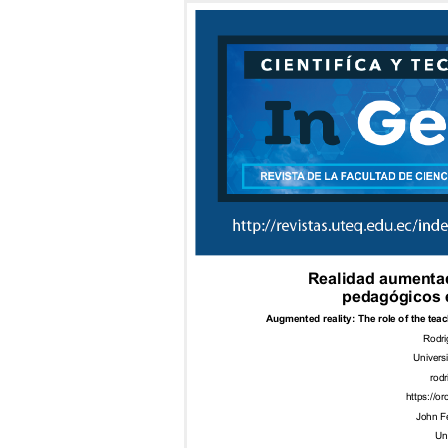
Realidad aumenta
pedagógic
os 
Augmented realit
y: The role o
f the tea
Rodri
Univers
rod
https://o
John F
Un