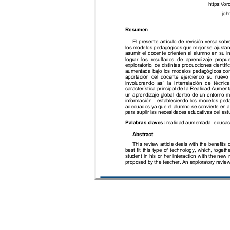
https://o
joh
Resumen
El 
presente 
artículo
de 
revisión 
versa 
sobr
los m
odelos 
pedagóg
icos 
que 
mejor 
se a
justan
asumir 
e
l 
docente 
orienten 
al 
alumno 
en 
su 
i
logr
ar
los
resultados 
de 
aprendizaje 
pro
pue
exploratorio, 
de disti
ntas producciones 
científi
aumentada 
bajo 
los 
modelos 
pedagógicos 
con
aportación 
del 
docente 
ejerciendo 
su 
nuevo 
involucrando
así 
la 
interrelación 
de 
técnica
característica 
principal 
de 
la 
Realidad 
Aument
un 
aprendizaj
e 
global
dentro 
de 
un 
entor
no 
m
información
, 
estableciendo
los 
mo
delos 
peda
adecuados ya que el
 alumno 
se convier
te en a
para sup
lir las necesidad
es educativa
s del est
Palabras claves:
realidad aumentada, educaci
Abstract
This 
review 
article 
deals 
with 
the 
benefits 
o
best 
fit 
this 
type 
of 
technology, 
which, 
togethe
student 
in 
his 
or 
her 
interaction 
with 
the 
new 
proposed by 
the teacher. 
An exploratory 
revie
Enero 
- 
Dic
http://revistas.uteq.
Recepción: 30