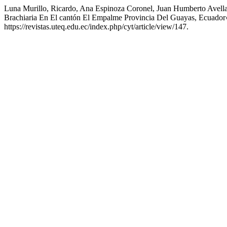
Luna Murillo, Ricardo, Ana Espinoza Coronel, Juan Humberto Avella
Brachiaria En El cantón El Empalme Provincia Del Guayas, Ecuador
https://revistas.uteq.edu.ec/index.php/cyt/article/view/147.