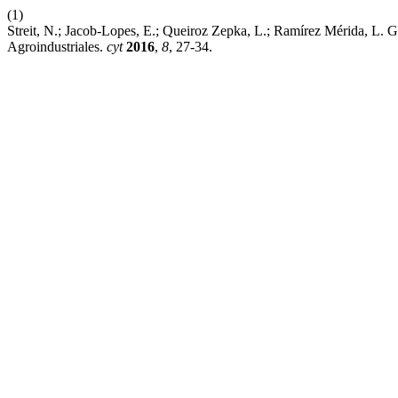
(1)
Streit, N.; Jacob-Lopes, E.; Queiroz Zepka, L.; Ramírez Mérida, L. G
Agroindustriales.
cyt
2016
,
8
, 27-34.