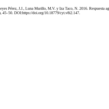
Reyes Pérez, J.J., Luna Murillo, M.V. y Iza Taco, N. 2016. Respuesta a
6), 45–50. DOI:https://doi.org/10.18779/cyt.v8i2.147.