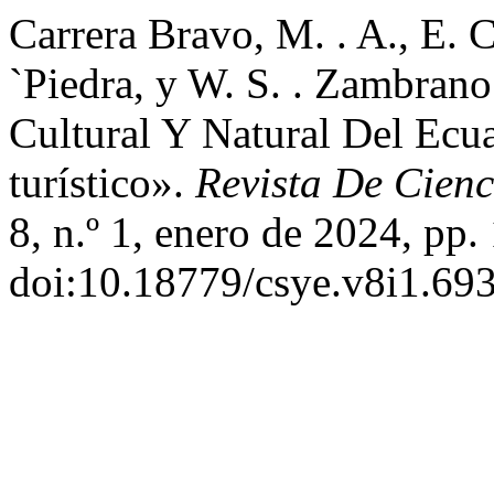
Carrera Bravo, M. . A., E. 
`Piedra, y W. S. . Zambran
Cultural Y Natural Del Ec
turístico».
Revista De Cienc
8, n.º 1, enero de 2024, pp.
doi:10.18779/csye.v8i1.693