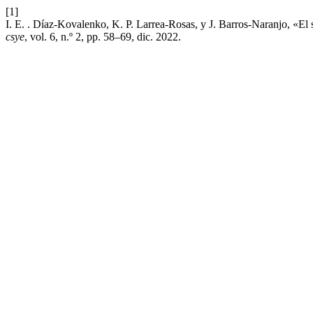
[1]
I. E. . Díaz-Kovalenko, K. P. Larrea-Rosas, y J. Barros-Naranjo, «El 
csye
, vol. 6, n.º 2, pp. 58–69, dic. 2022.