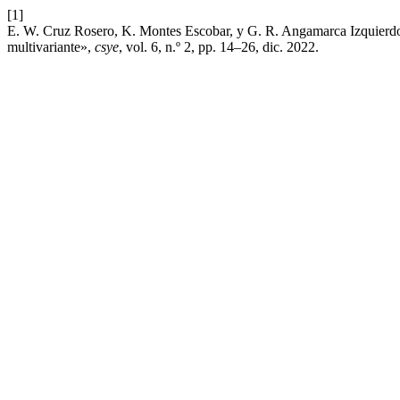
[1]
E. W. Cruz Rosero, K. Montes Escobar, y G. R. Angamarca Izquierdo, «
multivariante»,
csye
, vol. 6, n.º 2, pp. 14–26, dic. 2022.