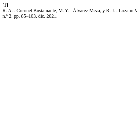
[1]
R. A. . Coronel Bustamante, M. Y. . Álvarez Meza, y R. J. . Lozano 
n.º 2, pp. 85–103, dic. 2021.