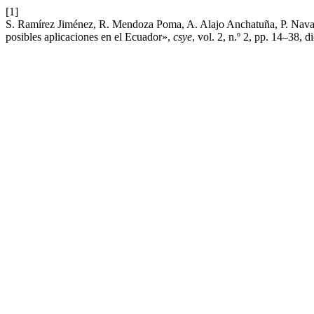
[1]
S. Ramírez Jiménez, R. Mendoza Poma, A. Alajo Anchatuña, P. Nava
posibles aplicaciones en el Ecuador»,
csye
, vol. 2, n.º 2, pp. 14–38, d