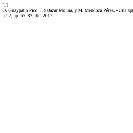
[1]
O. Guaypatin Pico, J. Salazar Molina, y M. Mendoza Pérez, «Una aprox
n.º 2, pp. 65–83, dic. 2017.