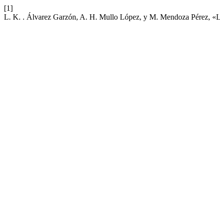
[1]
L. K. . Álvarez Garzón, A. H. Mullo López, y M. Mendoza Pérez, «La