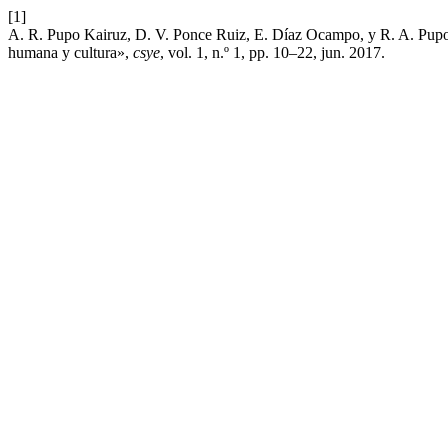
[1]
A. R. Pupo Kairuz, D. V. Ponce Ruiz, E. Díaz Ocampo, y R. A. Pupo Ka
humana y cultura»,
csye
, vol. 1, n.º 1, pp. 10–22, jun. 2017.