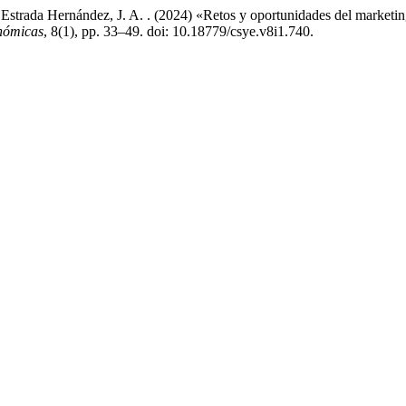
 Estrada Hernández, J. A. . (2024) «Retos y oportunidades del marketing
onómicas
, 8(1), pp. 33–49. doi: 10.18779/csye.v8i1.740.